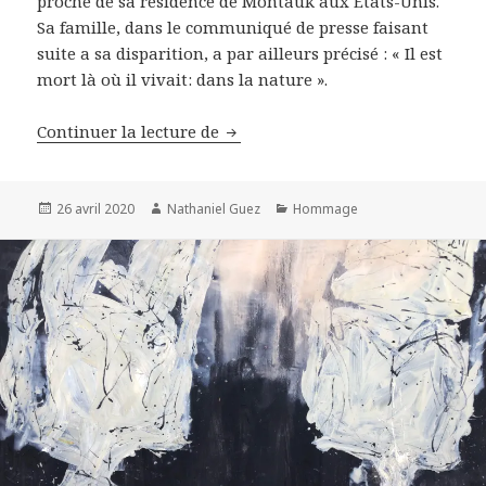
proche de sa résidence de Montauk aux Etats-Unis.
Sa famille, dans le communiqué de presse faisant
suite a sa disparition, a par ailleurs précisé : « Il est
mort là où il vivait: dans la nature ».
La Photographie en deuil, Peter 
Continuer la lecture de
Publié
Auteur
Catégories
26 avril 2020
Nathaniel Guez
Hommage
le