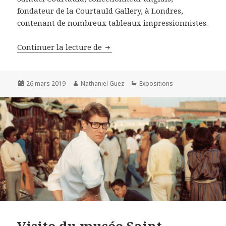
fondateur de la Courtauld Gallery, à Londres,
contenant de nombreux tableaux impressionnistes.
La collection Courtauld
Continuer la lecture de
Publié
Auteur
Catégories
26 mars 2019
Nathaniel Guez
Expositions
le