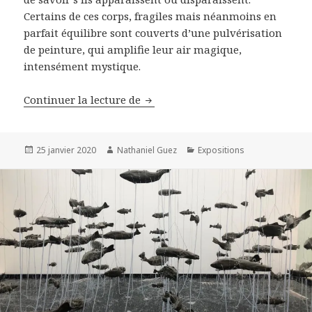
Certains de ces corps, fragiles mais néanmoins en
parfait équilibre sont couverts d’une pulvérisation
de peinture, qui amplifie leur air magique,
intensément mystique.
Georg Baselitz, chez Thaddaeus R
Continuer la lecture de
Publié
Auteur
Catégories
25 janvier 2020
Nathaniel Guez
Expositions
le