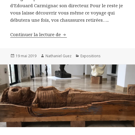
d’Edouard Carmignac son directeur. Pour le reste je
vous laisse découvrir vous même ce voyage qui
débutera une fois, vos chaussures retirées…..
Visite de la fondation Carmignac
Continuer la lecture de
Publié
Auteur
Catégories
19 mai 2019
Nathaniel Guez
Expositions
le