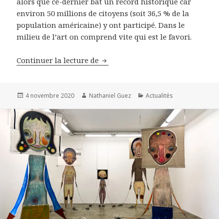
alors que ce-dernier bat un record historique car
environ 50 millions de citoyens (soit 36,5 % de la
population américaine) y ont participé. Dans le
milieu de l’art on comprend vite qui est le favori.
Le monde de l’art à l’heure des é
Continuer la lecture de
Publié
Auteur
Catégories
4 novembre 2020
Nathaniel Guez
Actualités
le