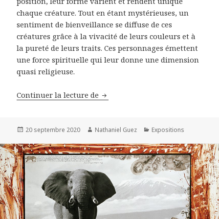
position, leur forme varient et rendent unique
chaque créature. Tout en étant mystérieuses, un
sentiment de bienveillance se diffuse de ces
créatures grâce à la vivacité de leurs couleurs et à
la pureté de leurs traits. Ces personnages émettent
une force spirituelle qui leur donne une dimension
quasi religieuse.
Izumi Kato: rencontre et intervi
Continuer la lecture de
Publié
Auteur
Catégories
20 septembre 2020
Nathaniel Guez
Expositions
le