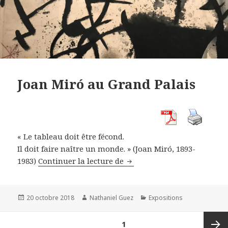
Joan Miró au Grand Palais
« Le tableau doit être fécond.
Il doit faire naître un monde. » (
Joan Miró, 1893-
Joan Miró au Grand Palais
1983)
Continuer la lecture de
Publié
Auteur
Catégories
20 octobre 2018
Nathaniel Guez
Expositions
le
Navigation
PAGE
1