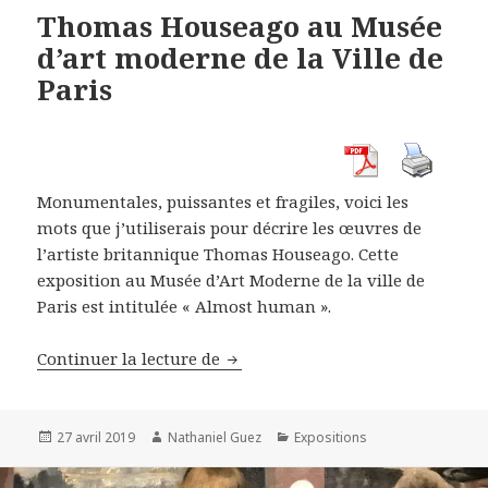
Thomas Houseago au Musée
d’art moderne de la Ville de
Paris
Monumentales, puissantes et fragiles, voici les
mots que j’utiliserais pour décrire les œuvres de
l’artiste britannique Thomas Houseago. Cette
exposition au Musée d’Art Moderne de la ville de
Paris est intitulée « Almost human ».
Thomas Houseago au Musée d’art 
Continuer la lecture de
Publié
Auteur
Catégories
27 avril 2019
Nathaniel Guez
Expositions
le