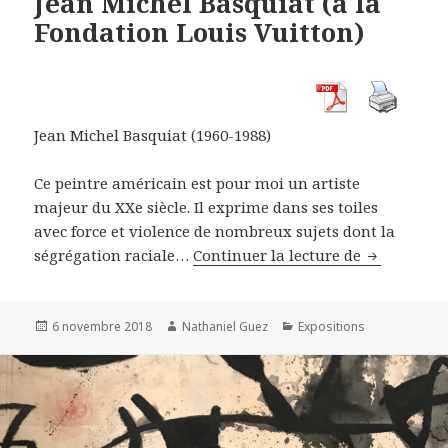
Jean Michel Basquiat (à la
Fondation Louis Vuitton)
Jean Michel Basquiat (1960-1988)
Ce peintre américain est pour moi un artiste
majeur du XXe siècle. Il exprime dans ses toiles
avec force et violence de nombreux sujets dont la
Jean Michel
ségrégation raciale…
Continuer la lecture de
Publié
Auteur
Catégories
6 novembre 2018
Nathaniel Guez
Expositions
le