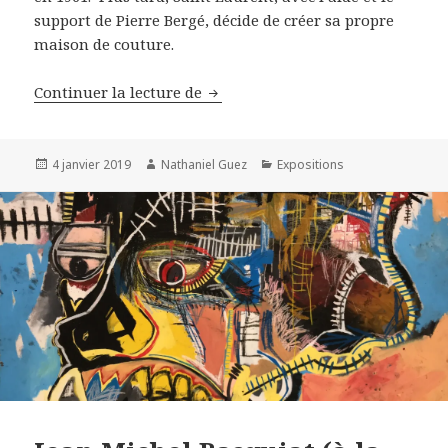
support de Pierre Bergé, décide de créer sa propre
maison de couture.
Visite du musée Saint Laurent d
Continuer la lecture de
Publié
Auteur
Catégories
4 janvier 2019
Nathaniel Guez
Expositions
le