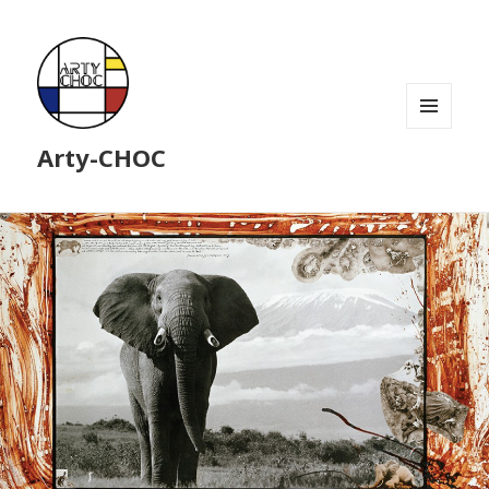
MENU
Arty-CHOC
ET
WIDGETS