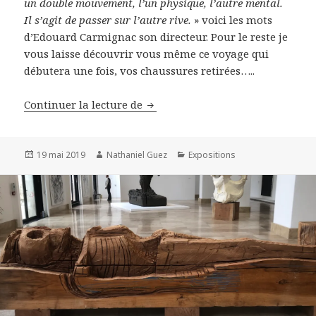
un double mouvement, l’un physique, l’autre mental.
Il s’agit de passer sur l’autre rive.
» voici les mots
d’Edouard Carmignac son directeur. Pour le reste je
vous laisse découvrir vous même ce voyage qui
débutera une fois, vos chaussures retirées…..
Visite de la fondation Carmignac
Continuer la lecture de
Publié
Auteur
Catégories
19 mai 2019
Nathaniel Guez
Expositions
le