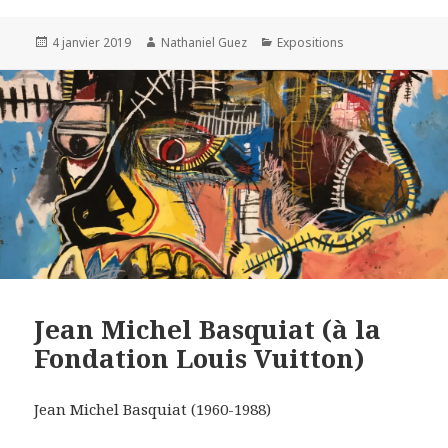
Publié
Auteur
Catégories
4 janvier 2019
Nathaniel Guez
Expositions
le
Jean Michel Basquiat (à la
Fondation Louis Vuitton)
Jean Michel Basquiat (1960-1988)