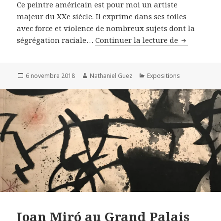
Ce peintre américain est pour moi un artiste
majeur du XXe siècle. Il exprime dans ses toiles
avec force et violence de nombreux sujets dont la
Jean Michel
ségrégation raciale…
Continuer la lecture de
Publié
Auteur
Catégories
6 novembre 2018
Nathaniel Guez
Expositions
le
Joan Miró au Grand Palais