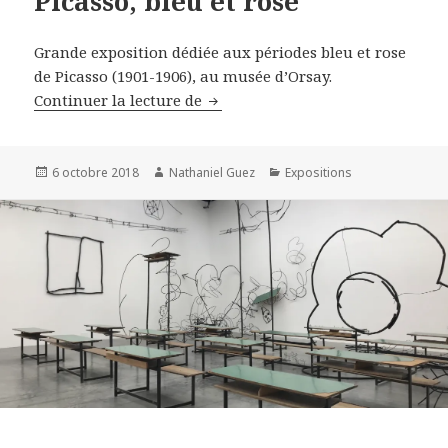
Picasso, bleu et rose
Grande exposition dédiée aux périodes bleu et rose
de Picasso (1901-1906), au musée d’Orsay.
Picasso, bleu et rose
Continuer la lecture de
Publié
Auteur
Catégories
6 octobre 2018
Nathaniel Guez
Expositions
le