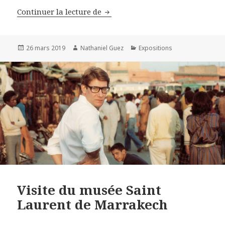
La collection Courtauld
Continuer la lecture de
Publié
Auteur
Catégories
26 mars 2019
Nathaniel Guez
Expositions
le
Visite du musée Saint
Laurent de Marrakech