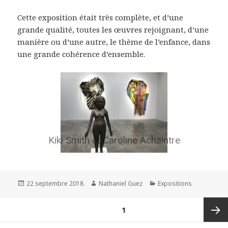
Cette exposition était très complète, et d’une
grande qualité, toutes les œuvres rejoignant, d’une
manière ou d’une autre, le thème de l’enfance, dans
une grande cohérence d’ensemble.
Kiki Smith et Caroline Achaintre
Publié
Auteur
Catégories
22 septembre 2018
Nathaniel Guez
Expositions
le
Navigation
PAGE
1
des
articles