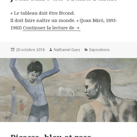
« Le tableau doit être fécond.
Il doit faire naître un monde. » (
Joan Miró, 1893-
Joan Miró au Grand Palais
1983)
Continuer la lecture de
Publié
Auteur
Catégories
20 octobre 2018
Nathaniel Guez
Expositions
le