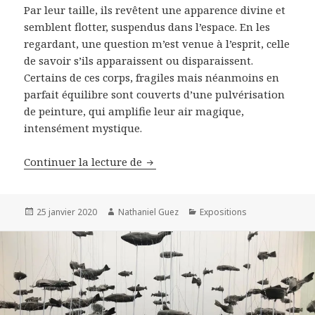
Par leur taille, ils revêtent une apparence divine et
semblent flotter, suspendus dans l’espace. En les
regardant, une question m’est venue à l’esprit, celle
de savoir s’ils apparaissent ou disparaissent.
Certains de ces corps, fragiles mais néanmoins en
parfait équilibre sont couverts d’une pulvérisation
de peinture, qui amplifie leur air magique,
intensément mystique.
Georg Baselitz, chez Thaddaeus R
Continuer la lecture de
Publié
Auteur
Catégories
25 janvier 2020
Nathaniel Guez
Expositions
le