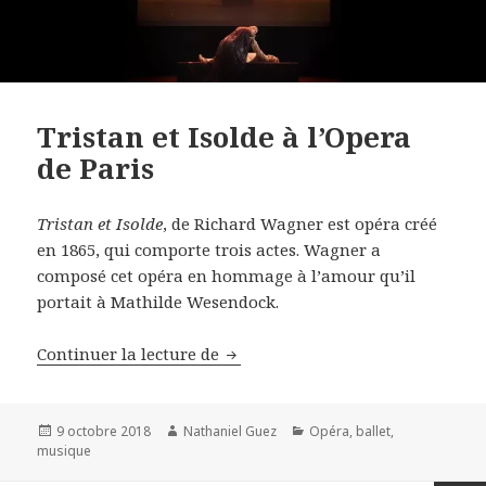
Tristan et Isolde à l’Opera
de Paris
Tristan et Isolde
, de Richard Wagner est opéra créé
en 1865, qui comporte trois actes. Wagner a
composé cet opéra en hommage à l’amour qu’il
portait à Mathilde Wesendock.
Tristan et Isolde à l’Opera de Par
Continuer la lecture de
Publié
Auteur
Catégories
9 octobre 2018
Nathaniel Guez
Opéra, ballet,
le
musique