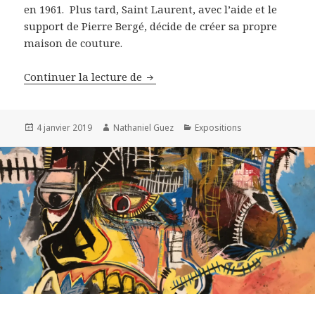
en 1961. Plus tard, Saint Laurent, avec l’aide et le
support de Pierre Bergé, décide de créer sa propre
maison de couture.
Visite du musée Saint Laurent d
Continuer la lecture de
Publié
Auteur
Catégories
4 janvier 2019
Nathaniel Guez
Expositions
le