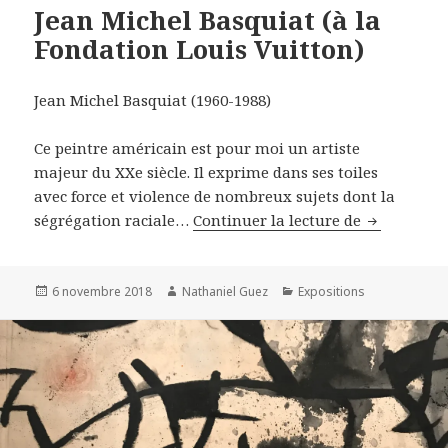
Jean Michel Basquiat (à la
Fondation Louis Vuitton)
Jean Michel Basquiat (1960-1988)
Ce peintre américain est pour moi un artiste
majeur du XXe siècle. Il exprime dans ses toiles
avec force et violence de nombreux sujets dont la
Jean Michel
ségrégation raciale…
Continuer la lecture de
Publié
Auteur
Catégories
6 novembre 2018
Nathaniel Guez
Expositions
le