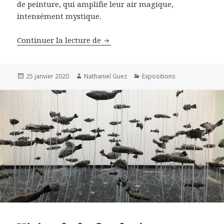
de peinture, qui amplifie leur air magique,
intensément mystique.
Georg Baselitz, chez Thaddaeus R
Continuer la lecture de
Publié
Auteur
Catégories
25 janvier 2020
Nathaniel Guez
Expositions
le