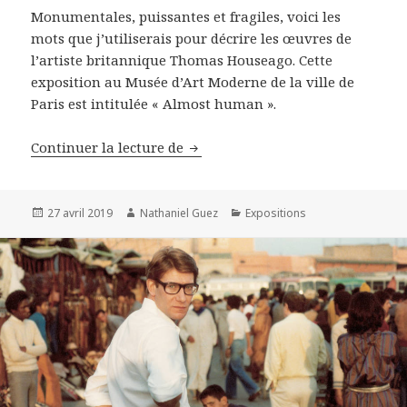
Monumentales, puissantes et fragiles, voici les
mots que j’utiliserais pour décrire les œuvres de
l’artiste britannique Thomas Houseago. Cette
exposition au Musée d’Art Moderne de la ville de
Paris est intitulée « Almost human ».
Thomas Houseago au Musée d’art 
Continuer la lecture de
Publié
Auteur
Catégories
27 avril 2019
Nathaniel Guez
Expositions
le