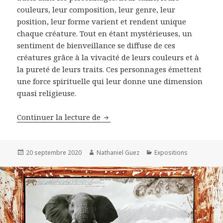
couleurs, leur composition, leur genre, leur
position, leur forme varient et rendent unique
chaque créature. Tout en étant mystérieuses, un
sentiment de bienveillance se diffuse de ces
créatures grâce à la vivacité de leurs couleurs et à
la pureté de leurs traits. Ces personnages émettent
une force spirituelle qui leur donne une dimension
quasi religieuse.
Izumi Kato: rencontre et intervi
Continuer la lecture de
Publié
Auteur
Catégories
20 septembre 2020
Nathaniel Guez
Expositions
le