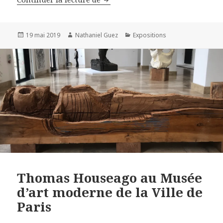
Publié
Auteur
Catégories
19 mai 2019
Nathaniel Guez
Expositions
le
Thomas Houseago au Musée
d’art moderne de la Ville de
Paris