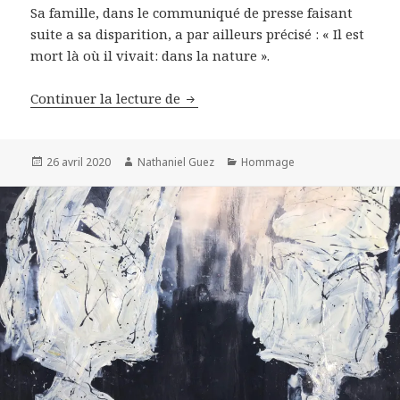
Sa famille, dans le communiqué de presse faisant
suite a sa disparition, a par ailleurs précisé : « Il est
mort là où il vivait: dans la nature ».
La Photographie en deuil, Peter 
Continuer la lecture de
Publié
Auteur
Catégories
26 avril 2020
Nathaniel Guez
Hommage
le