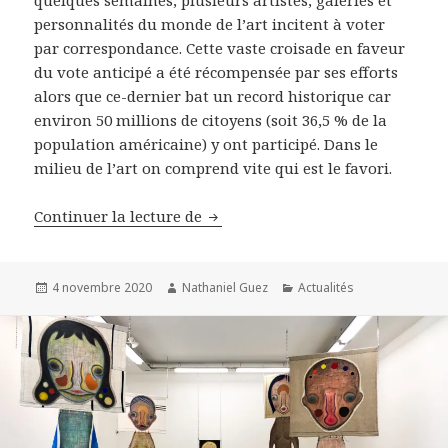
personnalités du monde de l’art incitent à voter
par correspondance. Cette vaste croisade en faveur
du vote anticipé a été récompensée par ses efforts
alors que ce-dernier bat un record historique car
environ 50 millions de citoyens (soit 36,5 % de la
population américaine) y ont participé. Dans le
milieu de l’art on comprend vite qui est le favori.
Le monde de l’art à l’heure des é
Continuer la lecture de
Publié
Auteur
Catégories
4 novembre 2020
Nathaniel Guez
Actualités
le