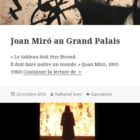
Joan Miró au Grand Palais
« Le tableau doit être fécond.
Il doit faire naître un monde. » (
Joan Miró, 1893-
Joan Miró au Grand Palais
1983)
Continuer la lecture de
Publié
Auteur
Catégories
20 octobre 2018
Nathaniel Guez
Expositions
le