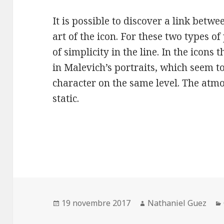
It is possible to discover a link betw
art of the icon. For these two types 
of simplicity in the line. In the icons 
in Malevich’s portraits, which seem t
character on the same level. The atmo
static.
Publié
Auteur
19 novembre 2017
Nathaniel Guez
le