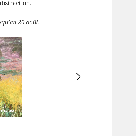
abstraction.
squ’au 20 août.
Nymphéas