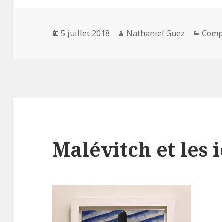
Publié
Auteur
Catég
5 juillet 2018
Nathaniel Guez
Compa
le
Malévitch et les 