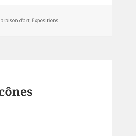
ories
raison d'art
,
Expositions
icônes