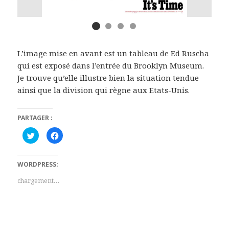
L’image mise en avant est un tableau de Ed Ruscha
qui est exposé dans l’entrée du Brooklyn Museum.
Je trouve qu’elle illustre bien la situation tendue
ainsi que la division qui règne aux Etats-Unis.
PARTAGER :
C
C
l
l
i
i
q
q
u
u
WORDPRESS:
e
e
z
z
p
p
chargement…
o
o
u
u
r
r
p
p
a
a
r
r
t
t
a
a