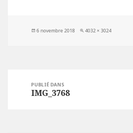
Publié
Taille
6 novembre 2018
4032 × 3024
le
réelle
Navigation
de
PUBLIÉ DANS
IMG_3768
l’article