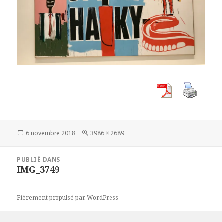
Publié
Taille
6 novembre 2018
3986 × 2689
le
réelle
Navigation
PUBLIÉ DANS
de
IMG_3749
l’article
Fièrement propulsé par WordPress