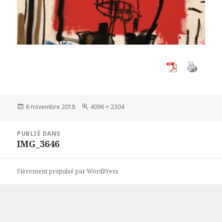
Publié
Taille
6 novembre 2018
4096 × 2304
le
réelle
Navigation
PUBLIÉ DANS
de
IMG_3646
l’article
Fièrement propulsé par WordPress