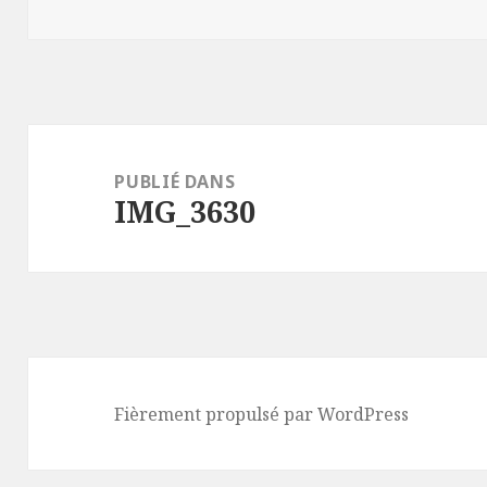
le
réelle
Navigation
de
PUBLIÉ DANS
IMG_3630
l’article
Fièrement propulsé par WordPress