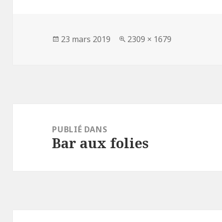
Publié
Taille
23 mars 2019
2309 × 1679
le
réelle
Navigation
de
PUBLIÉ DANS
Bar aux folies
l’article