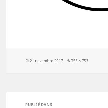
Publié
Taille
21 novembre 2017
753 × 753
le
réelle
Navigation
de
PUBLIÉ DANS