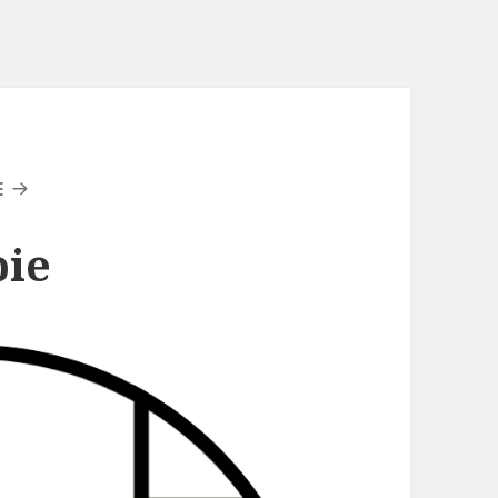
E
pie