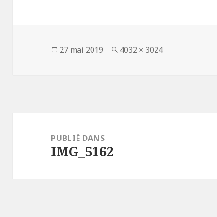
Publié
Taille
27 mai 2019
4032 × 3024
le
réelle
Navigation
de
PUBLIÉ DANS
IMG_5162
l’article