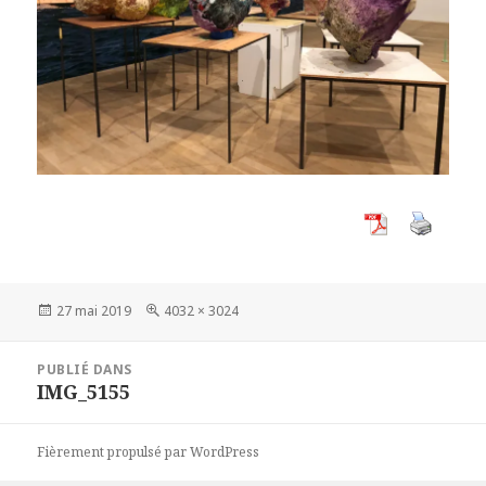
Publié
Taille
27 mai 2019
4032 × 3024
le
réelle
Navigation
PUBLIÉ DANS
de
IMG_5155
l’article
Fièrement propulsé par WordPress