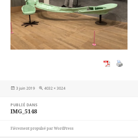
Publié
Taille
3 juin 2019
4032 × 3024
le
réelle
Navigation
PUBLIÉ DANS
de
IMG_5148
l’article
Fièrement propulsé par WordPress