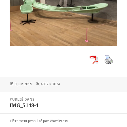
Publié
Taille
3 juin 2019
4032 × 3024
le
réelle
Navigation
PUBLIÉ DANS
de
IMG_5148-1
l’article
Fièrement propulsé par WordPress