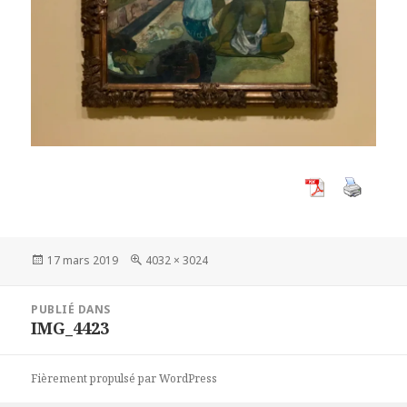
Publié
Taille
17 mars 2019
4032 × 3024
le
réelle
Navigation
PUBLIÉ DANS
de
IMG_4423
l’article
Fièrement propulsé par WordPress