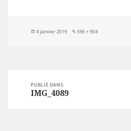
Publié
Taille
4 janvier 2019
596 × 904
le
réelle
Navigation
de
PUBLIÉ DANS
IMG_4089
l’article