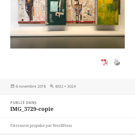
Publié
Taille
6 novembre 2018
4032 × 3024
le
réelle
Navigation
PUBLIÉ DANS
de
IMG_3729-copie
l’article
Fièrement propulsé par WordPress