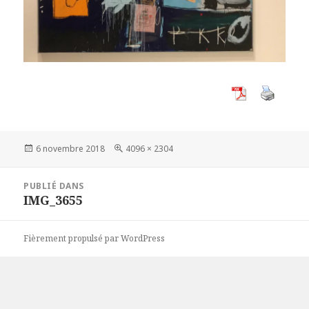
Publié
Taille
6 novembre 2018
4096 × 2304
le
réelle
Navigation
PUBLIÉ DANS
de
IMG_3655
l’article
Fièrement propulsé par WordPress