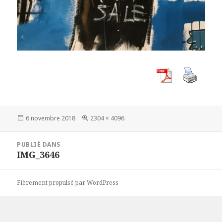
Publié
Taille
6 novembre 2018
2304 × 4096
le
réelle
Navigation
PUBLIÉ DANS
de
IMG_3646
l’article
Fièrement propulsé par WordPress