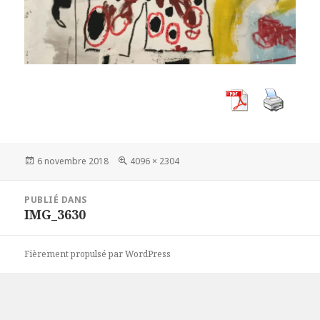
Publié
Taille
6 novembre 2018
4096 × 2304
le
réelle
Navigation
PUBLIÉ DANS
de
IMG_3630
l’article
Fièrement propulsé par WordPress