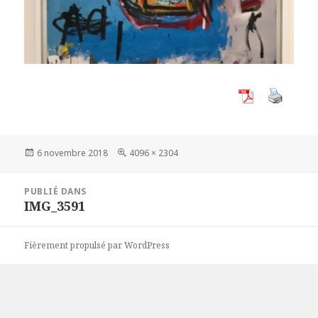
Publié
Taille
6 novembre 2018
4096 × 2304
le
réelle
Navigation
PUBLIÉ DANS
de
IMG_3591
l’article
Fièrement propulsé par WordPress