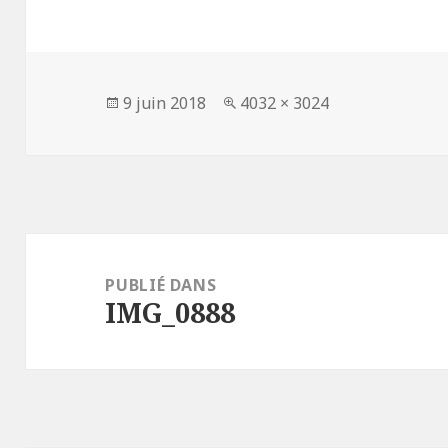
Publié
Taille
9 juin 2018
4032 × 3024
le
réelle
Navigation
de
PUBLIÉ DANS
IMG_0888
l’article