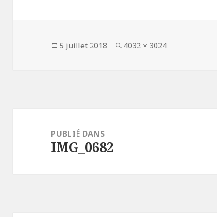
Publié
Taille
5 juillet 2018
4032 × 3024
le
réelle
Navigation
de
PUBLIÉ DANS
IMG_0682
l’article