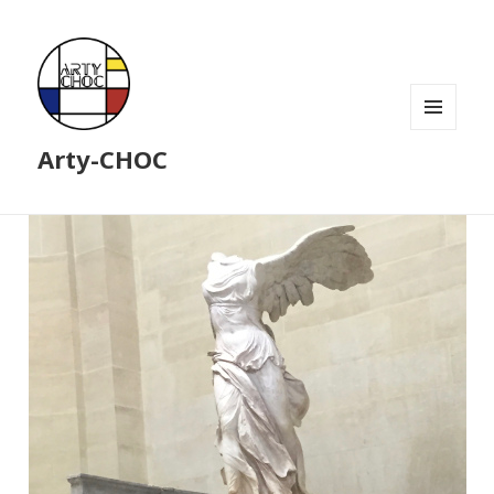
MENU
Arty-CHOC
ET
WIDGETS