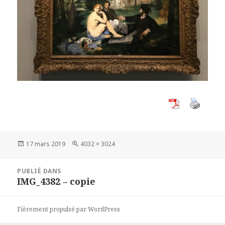
Publié
Taille
17 mars 2019
4032 × 3024
le
réelle
Navigation
PUBLIÉ DANS
de
IMG_4382 – copie
l’article
Fièrement propulsé par WordPress