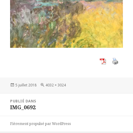
Publié
Taille
5 juillet 2018
4032 × 3024
le
réelle
Navigation
PUBLIÉ DANS
de
IMG_0692
l’article
Fièrement propulsé par WordPress