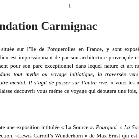
1
fondation Carmignac
située sur l’île de Porquerolles en France, y sont expos
ieu est impressionnant de par son architecture provençale e
ent pour son parc exceptionnel dans lequel nature et art ne
ns tout mythe ou voyage initiatique, la traversée vers 
tre mental. Il s’agit de passer sur l’autre rive.
» voici les 
us laisse découvrir vous même ce voyage qui débutera une fois,
nte une exposition intitulée « La Source ».
Pourquoi » La So
lection, »Lewis Carroll’s Wunderhorn » de Max Ernst qui est