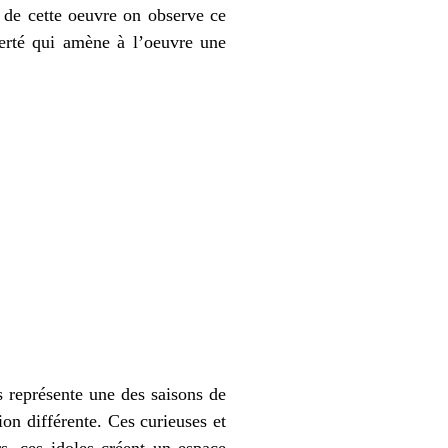
 de cette oeuvre on observe ce
iberté qui amène à l’oeuvre une
 représente une des saisons de
ion différente. Ces curieuses et
s, ces idoles créent un espace