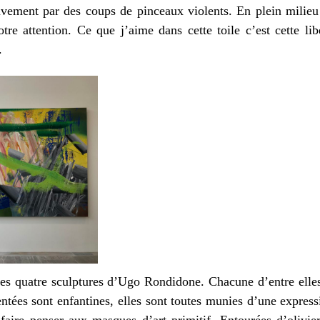
uvement par des coups de pinceaux violents. En plein milieu
 notre attention. Ce que j’aime dans cette toile c’est cette l
.
es quatre sculptures d’Ugo Rondidone. Chacune d’entre elles
ntées sont enfantines, elles sont toutes munies d’une express
faire penser aux masques d’art primitif. Entourées d’olivier