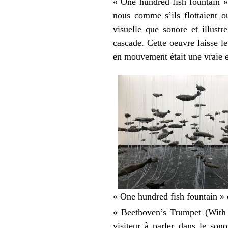
« One hundred fish fountain »
nous comme s’ils flottaient ou
visuelle que sonore et illust
cascade. Cette oeuvre laisse le
en mouvement était une vraie 
« One hundred fish fountain 
« Beethoven’s Trumpet (With E
visiteur à parler dans le so