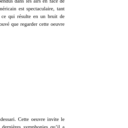
endus dans les airs en face de
éricain est spectaculaire, tant
 ce qui résulte en un bruit de
trouvé que regarder cette oeuvre
essari. Cette oeuvre invite le
 dernières symphonies qu’il a